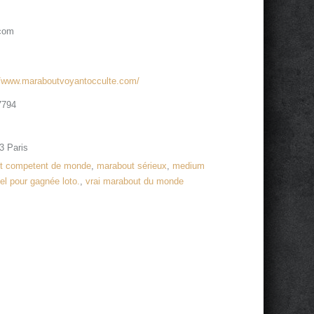
.com
//www.maraboutvoyantocculte.com/
7794
3 Paris
nt competent de monde
,
marabout sérieux
,
medium
uel pour gagnée loto.
,
vrai marabout du monde