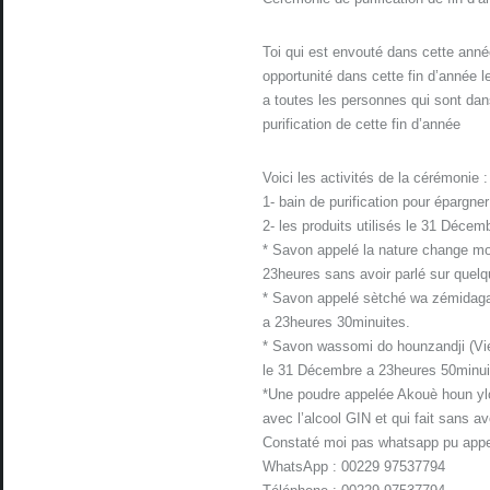
Toi qui est envouté dans cette année
opportunité dans cette fin d’année
a toutes les personnes qui sont dan
purification de cette fin d’année
Voici les activités de la cérémonie :
1- bain de purification pour épargn
2- les produits utilisés le 31 Décem
* Savon appelé la nature change moi
23heures sans avoir parlé sur quelq
* Savon appelé sètché wa zémidaga 
a 23heures 30minuites.
* Savon wassomi do hounzandji (Vien
le 31 Décembre a 23heures 50minui
*Une poudre appelée Akouè houn ylow
avec l’alcool GIN et qui fait sans avo
Constaté moi pas whatsapp pu appele
WhatsApp : 00229 97537794