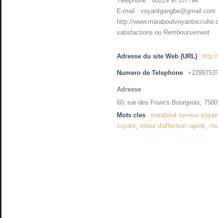
Téléphone : 00229 97537794
E-mail : voyantgangbe@gmail.com
http://www.maraboutvoyantocculte
satisfactions ou Remboursement
Adresse du site Web (URL)
http:
Numero de Telephone
+2299753
Adresse
60, rue des Francs Bourgeois, 7500
Mots cles
marabout sereiux voya
voyant
,
retour d'affection rapide
,
rit