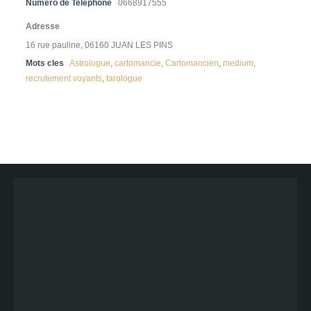
Numero de Telephone
0668917555
Adresse
16 rue pauline, 06160 JUAN LES PINS
Mots cles
Astrologue
,
cartomancie
,
Cartomancien
,
medium
,
recrutement voyants
,
tarologue