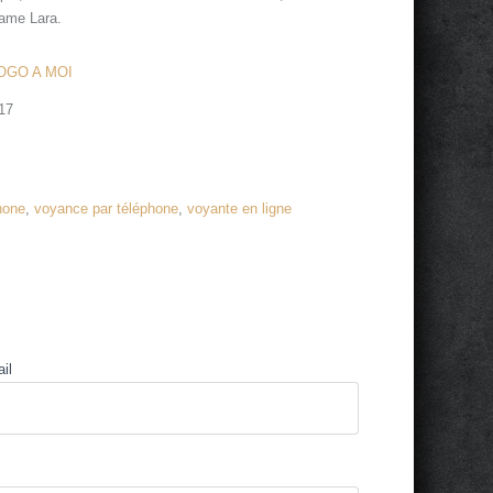
dame Lara.
OGO A MOI
17
hone
,
voyance par téléphone
,
voyante en ligne
il