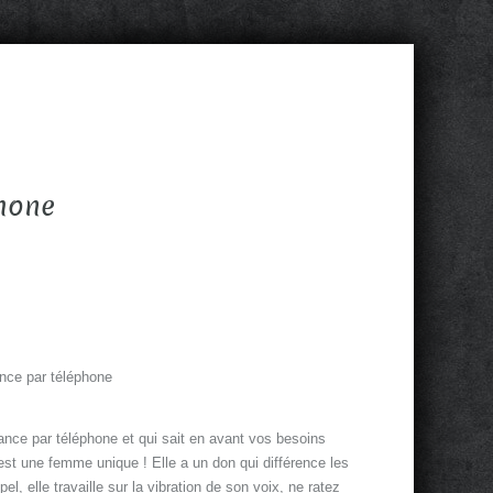
hone
nce par téléphone
nce par téléphone et qui sait en avant vos besoins
est une femme unique ! Elle a un don qui différence les
l, elle travaille sur la vibration de son voix, ne ratez