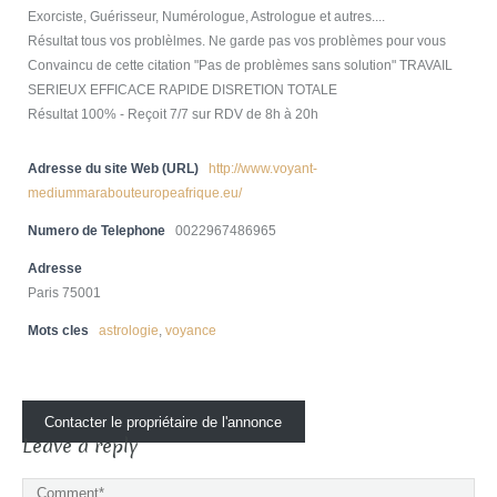
Exorciste, Guérisseur, Numérologue, Astrologue et autres....
Résultat tous vos problèlmes. Ne garde pas vos problèmes pour vous
Convaincu de cette citation "Pas de problèmes sans solution" TRAVAIL
SERIEUX EFFICACE RAPIDE DISRETION TOTALE
Résultat 100% - Reçoit 7/7 sur RDV de 8h à 20h
Adresse du site Web (URL)
http://www.voyant-
mediummarabouteuropeafrique.eu/
Numero de Telephone
0022967486965
Adresse
Paris 75001
Mots cles
astrologie
,
voyance
Contacter le propriétaire de l'annonce
Leave a reply