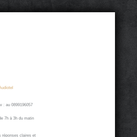
Audiotel
 rv : au 0899196057
e 7h à 3h du matin
réponses claires et