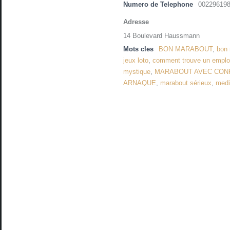
Numero de Telephone
00229619
Adresse
14 Boulevard Haussmann
Mots cles
BON MARABOUT
,
bon
jeux loto
,
comment trouve un emploi
mystique
,
MARABOUT AVEC CON
ARNAQUE
,
marabout sérieux
,
med