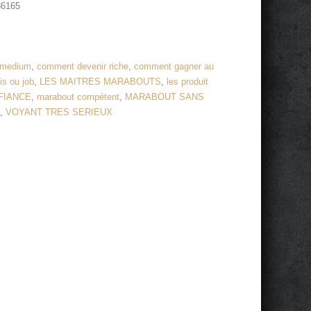
86165
 medium
,
comment devenir riche
,
comment gagner au
s ou job
,
LES MAITRES MARABOUTS
,
les produit
FIANCE
,
marabout compétent
,
MARABOUT SANS
i
,
VOYANT TRES SERIEUX