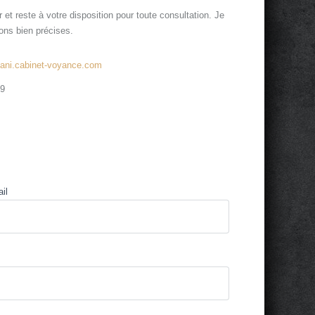
 et reste à votre disposition pour toute consultation. Je
ons bien précises.
mani.cabinet-voyance.com
09
il