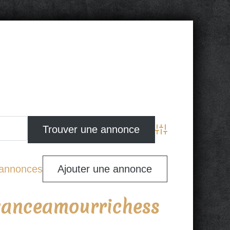
Advanced Search
s annonces
Ajouter une annonce
oyanceamourrichess