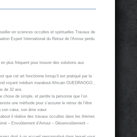
iller en sciences occultes et spirituelles Travaux de
uation Expert International du Retour de l'Amour perdu
 en plus fréquent pour trouver des solutions aux
t que cet art fonctionne lorsqu’il est pratiqué par la
grand voyant médium marabout Africain OUEDRAOGO ,
us de 32 ans.
e chose de simple, et perdre la personne que l’on
existe une méthode pour s’assurer le retour de l’être
 à son cœur, son âme sœur.
bout il réalise des travaux occultes dans les thèmes
re aimé – Envoûtement d’Amour – Désenvoûtement –
 aurez droit à un accueil personnalisé dans lequel vous