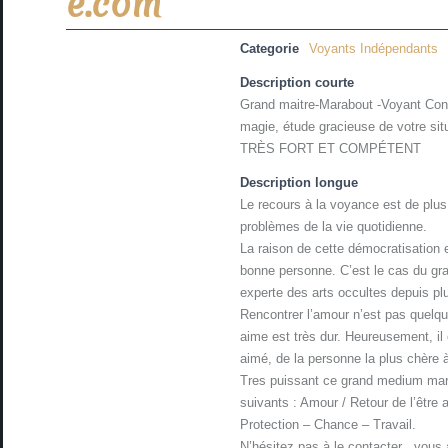
e.com
Categorie
Voyants Indépendants
Description courte
Grand maitre-Marabout -Voyant Conse
magie, étude gracieuse de votre sit
TRÈS FORT ET COMPÉTENT
Description longue
Le recours à la voyance est de plus
problèmes de la vie quotidienne.
La raison de cette démocratisation es
bonne personne. C’est le cas du 
experte des arts occultes depuis pl
Rencontrer l’amour n’est pas quelqu
aime est très dur. Heureusement, il 
aimé, de la personne la plus chère
Tres puissant ce grand medium mara
suivants : Amour / Retour de l’êt
Protection – Chance – Travail.
N’hésitez pas à le contacter , vous