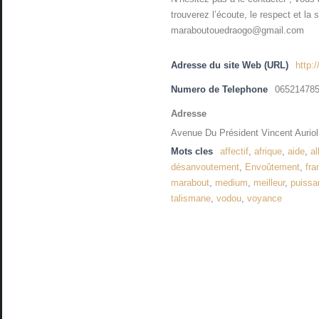
trouverez l’écoute, le respect et la
maraboutouedraogo@gmail.com
Adresse du site Web (URL)
http:
Numero de Telephone
06521478
Adresse
Avenue Du Président Vincent Auriol
Mots cles
affectif
,
afrique
,
aide
,
a
désanvoutement
,
Envoûtement
,
fra
marabout
,
medium
,
meilleur
,
puissa
talismane
,
vodou
,
voyance