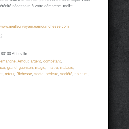
 sérénité nécessaire à votre démarche. mail:::
//www.meilleurvoyanceamourrichesse.com
52
 80100 Abbeville
llemangne
,
Amour
,
argent
,
compétant
,
nce
,
grand
,
guerison
,
magie
,
maitre
,
maladie
,
nt
,
retour
,
Richesse
,
secte
,
sérieux
,
société
,
spirituel
,