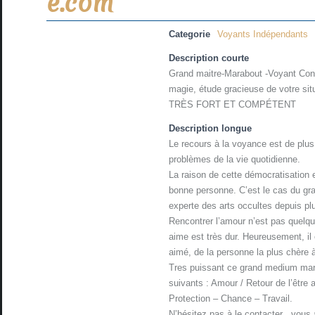
e.com
Categorie
Voyants Indépendants
Description courte
Grand maitre-Marabout -Voyant Conse
magie, étude gracieuse de votre sit
TRÈS FORT ET COMPÉTENT
Description longue
Le recours à la voyance est de plus
problèmes de la vie quotidienne.
La raison de cette démocratisation es
bonne personne. C’est le cas du 
experte des arts occultes depuis pl
Rencontrer l’amour n’est pas quelqu
aime est très dur. Heureusement, il 
aimé, de la personne la plus chère
Tres puissant ce grand medium mara
suivants : Amour / Retour de l’êt
Protection – Chance – Travail.
N’hésitez pas à le contacter , vous