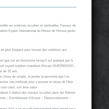
iller en sciences occultes et spirituelles Travaux de
uation Expert International du Retour de l'Amour perdu
 en plus fréquent pour trouver des solutions aux
t que cet art fonctionne lorsqu’il est pratiqué par la
grand voyant médium marabout Africain OUEDRAOGO ,
us de 32 ans.
e chose de simple, et perdre la personne que l’on
existe une méthode pour s’assurer le retour de l’être
 à son cœur, son âme sœur.
bout il réalise des travaux occultes dans les thèmes
re aimé – Envoûtement d’Amour – Désenvoûtement –
 aurez droit à un accueil personnalisé dans lequel vous