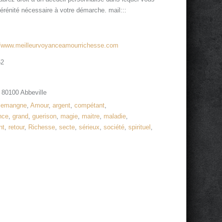
 sérénité nécessaire à votre démarche. mail:::
//www.meilleurvoyanceamourrichesse.com
52
 80100 Abbeville
llemangne
,
Amour
,
argent
,
compétant
,
nce
,
grand
,
guerison
,
magie
,
maitre
,
maladie
,
nt
,
retour
,
Richesse
,
secte
,
sérieux
,
société
,
spirituel
,