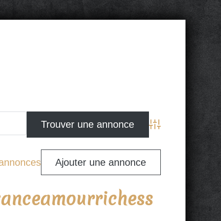
Advanced Search
s annonces
Ajouter une annonce
oyanceamourrichess