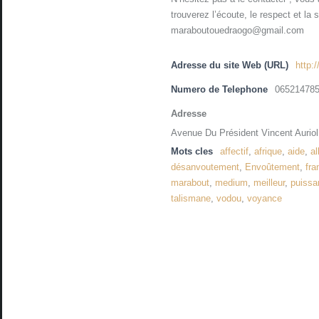
trouverez l’écoute, le respect et la
maraboutouedraogo@gmail.com
Adresse du site Web (URL)
http:
Numero de Telephone
06521478
Adresse
Avenue Du Président Vincent Auriol
Mots cles
affectif
,
afrique
,
aide
,
a
désanvoutement
,
Envoûtement
,
fra
marabout
,
medium
,
meilleur
,
puissa
talismane
,
vodou
,
voyance