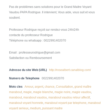
Pas de problèmes sans solutions pour le Grand Maitre Voyant
Vaudou PAPA Rodrigue. Il intervient, Vous aide, vous suit et vous
soutient.
Professeur Rodrigue reçoit sur rendez-vous 24h/24h
contacte du professeur Rodrigue
Téléphone ou whatsapp : 0022991402070
Email : professeurodrigue@gmail.com
Satisfaction ou Remboursement
Adresse du site Web (URL)
http://rosealbert.canalblog.com/
Numero de Telephone
0022991402070
Mots cles
Amour
,
argent
,
chance
,
Consultation
,
grand maître
marabout
,
magie
,
magie blanche
,
magie noire
,
magie vaudou
,
marabout
,
marabout vaudou
,
marabout vaudou retour affectif
,
marabout voyant honnete
,
marabout voyant par telephone
,
marabout
voyant serieux
,
medium
,
puissant maitre