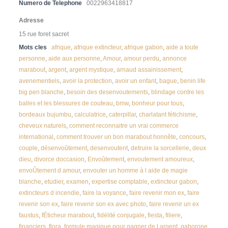
Numero de Telephone
0022963418817
Adresse
15 rue foret sacret
Mots cles
afrique
,
afrique extincteur
,
afrique gabon
,
aide a toute
personne
,
aide aux personne
,
Amour
,
amour perdu
,
annonce
marabout
,
argent
,
argent mystique
,
arnaud assainissement
,
avenementiels
,
avoir la protection
,
avoir un enfant
,
bague
,
benin life
big pen blanche
,
besoin des desenvoutements
,
blindage contre les
balles et les blessures de couteau
,
bmw
,
bonheur pour tous
,
bordeaux bujumbu
,
calculatrice
,
caterpillar
,
charlatant fétichisme
,
cheveux naturels
,
comment reconnaitre un vrai commerce
international
,
comment trouver un bon marabout honnête
,
concours
,
couple
,
désenvoûtement
,
desenvoutent
,
detruire la sorcellerie
,
deux
dieu
,
divorce doccasion
,
Envoûtement
,
envoutement amoureux
,
envoÛtement d amour
,
envouter un homme à l aide de magie
blanche
,
etudier
,
examen
,
expertise comptable
,
extincteur gabon
,
extincteurs d incendie
,
faire la voyance
,
faire revenir mon ex
,
faire
revenir son ex
,
faire revenir son ex avec photo
,
faire revenir un ex
faustus
,
fÉticheur marabout
,
fidélité conjugale
,
fiesta
,
filiere
,
financiers
,
flora
,
formule magique pour gagner de l argent
,
gaborone
,