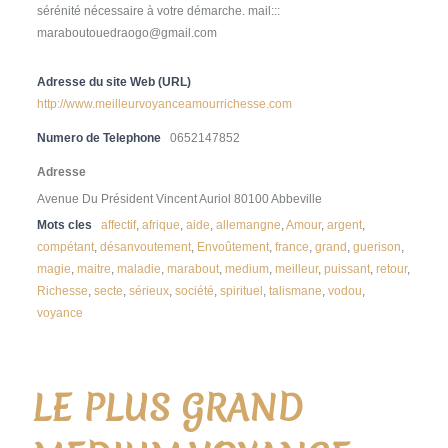
sérénité nécessaire à votre démarche. mail:::
maraboutouedraogo@gmail.com
Adresse du site Web (URL)
http://www.meilleurvoyanceamourrichesse.com
Numero de Telephone
0652147852
Adresse
Avenue Du Président Vincent Auriol 80100 Abbeville
Mots cles
affectif
,
afrique
,
aide
,
allemangne
,
Amour
,
argent
,
compétant
,
désanvoutement
,
Envoûtement
,
france
,
grand
,
guerison
,
magie
,
maitre
,
maladie
,
marabout
,
medium
,
meilleur
,
puissant
,
retour
,
Richesse
,
secte
,
sérieux
,
société
,
spirituel
,
talismane
,
vodou
,
voyance
LE PLUS GRAND