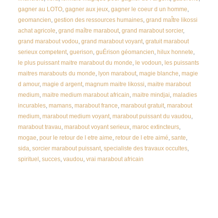
gagner au LOTO
,
gagner aux jeux
,
gagner le coeur d un homme
,
geomancien
,
gestion des ressources humaines
,
grand maÎtre likossi
achat agricole
,
grand maître marabout
,
grand marabout sorcier
,
grand marabout vodou
,
grand marabout voyant
,
gratuit marabout
serieux competent
,
guerison
,
guÉrison géomancien
,
hilux honnete
,
le plus puissant maitre marabout du monde
,
le vodoun
,
les puissants
maitres marabouts du monde
,
lyon marabout
,
magie blanche
,
magie
d amour
,
magie d argent
,
magnum maitre likossi
,
maitre marabout
medium
,
maitre medium marabout africain
,
maitre mindjai
,
maladies
incurables
,
mamans
,
marabout france
,
marabout gratuit
,
marabout
medium
,
marabout medium voyant
,
marabout puissant du vaudou
,
marabout travau
,
marabout voyant serieux
,
maroc extincteurs
,
mogae
,
pour le retour de l etre aime
,
retour de l etre aimé
,
sante
,
sida
,
sorcier marabout puissant
,
specialiste des travaux occultes
,
spirituel
,
succes
,
vaudou
,
vrai marabout africain