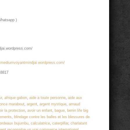
Whatsapp )
jai.wordpress.com/
//mediumvoyantmindjai.wordpress.com/
18817
ur
,
afrique gabon
,
aide a toute personne
,
aide aux
once marabout
,
argent
,
argent mystique
,
arnaud
ir la protection
,
avoir un enfant
,
bague
,
benin life big
tements
,
blindage contre les balles et les blessures de
ordeaux bujumbu
,
calculatrice
,
caterpillar
,
charlatant
nt reconnaitre un vrai commerce international
,