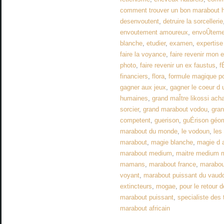
comment trouver un bon marabout 
desenvoutent
,
detruire la sorcellerie
envoutement amoureux
,
envoÛteme
blanche
,
etudier
,
examen
,
expertis
faire la voyance
,
faire revenir mon 
photo
,
faire revenir un ex faustus
,
f
financiers
,
flora
,
formule magique po
gagner aux jeux
,
gagner le coeur 
humaines
,
grand maÎtre likossi acha
sorcier
,
grand marabout vodou
,
gra
competent
,
guerison
,
guÉrison géo
marabout du monde
,
le vodoun
,
les
marabout
,
magie blanche
,
magie d 
marabout medium
,
maitre medium m
mamans
,
marabout france
,
marabout
voyant
,
marabout puissant du vaud
extincteurs
,
mogae
,
pour le retour d
marabout puissant
,
specialiste des
marabout africain