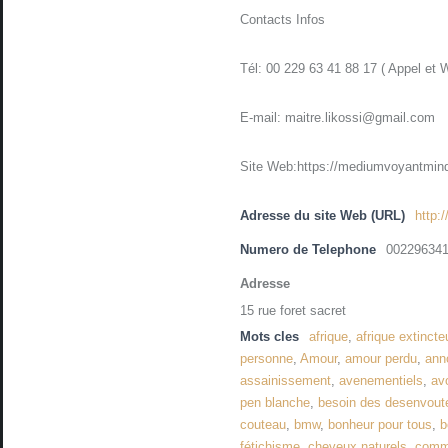
Contacts Infos
Tél: 00 229 63 41 88 17 ( Appel et 
E-mail: maitre.likossi@gmail.com
Site Web:https://mediumvoyantmind
Adresse du site Web (URL)
http:
Numero de Telephone
00229634
Adresse
15 rue foret sacret
Mots cles
afrique
,
afrique extincte
personne
,
Amour
,
amour perdu
,
ann
assainissement
,
avenementiels
,
avo
pen blanche
,
besoin des desenvou
couteau
,
bmw
,
bonheur pour tous
,
b
fétichisme
,
cheveux naturels
,
comme