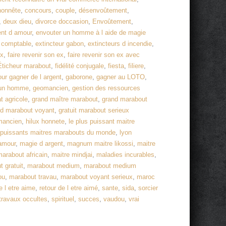
honnête
,
concours
,
couple
,
désenvoûtement
,
,
deux dieu
,
divorce doccasion
,
Envoûtement
,
nt d amour
,
envouter un homme à l aide de magie
e comptable
,
extincteur gabon
,
extincteurs d incendie
,
ex
,
faire revenir son ex
,
faire revenir son ex avec
Éticheur marabout
,
fidélité conjugale
,
fiesta
,
filiere
,
ur gagner de l argent
,
gaborone
,
gagner au LOTO
,
d un homme
,
geomancien
,
gestion des ressources
t agricole
,
grand maître marabout
,
grand marabout
nd marabout voyant
,
gratuit marabout serieux
mancien
,
hilux honnete
,
le plus puissant maitre
 puissants maitres marabouts du monde
,
lyon
amour
,
magie d argent
,
magnum maitre likossi
,
maitre
arabout africain
,
maitre mindjai
,
maladies incurables
,
 gratuit
,
marabout medium
,
marabout medium
ou
,
marabout travau
,
marabout voyant serieux
,
maroc
e l etre aime
,
retour de l etre aimé
,
sante
,
sida
,
sorcier
 travaux occultes
,
spirituel
,
succes
,
vaudou
,
vrai