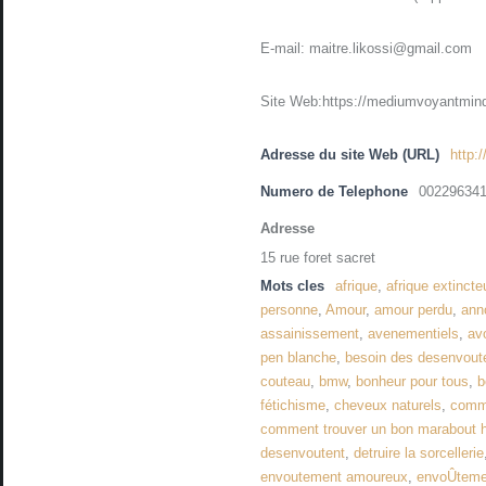
E-mail: maitre.likossi@gmail.com
Site Web:https://mediumvoyantmind
Adresse du site Web (URL)
http:
Numero de Telephone
00229634
Adresse
15 rue foret sacret
Mots cles
afrique
,
afrique extincte
personne
,
Amour
,
amour perdu
,
ann
assainissement
,
avenementiels
,
avo
pen blanche
,
besoin des desenvou
couteau
,
bmw
,
bonheur pour tous
,
b
fétichisme
,
cheveux naturels
,
comme
comment trouver un bon marabout 
desenvoutent
,
detruire la sorcellerie
envoutement amoureux
,
envoÛteme