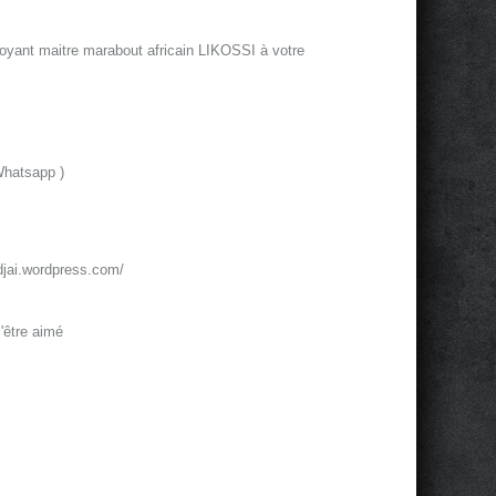
oyant maitre marabout africain LIKOSSI à votre
Whatsapp )
jai.wordpress.com/
'être aimé