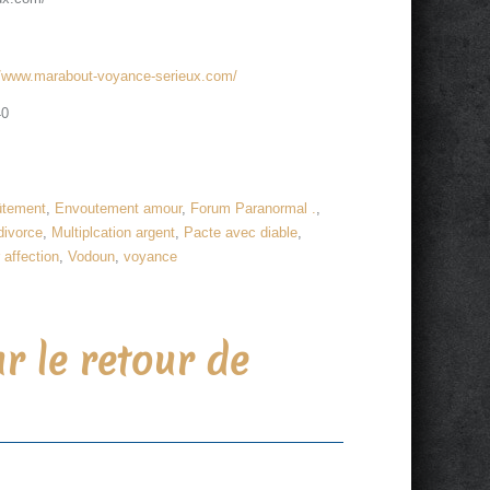
//www.marabout-voyance-serieux.com/
40
ûtement
,
Envoutement amour
,
Forum Paranormal .
,
divorce
,
Multiplcation argent
,
Pacte avec diable
,
 affection
,
Vodoun
,
voyance
 le retour de