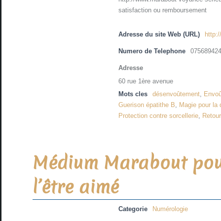
satisfaction ou remboursement
Adresse du site Web (URL)
http:
Numero de Telephone
07568942
Adresse
60 rue 1ère avenue
Mots cles
désenvoûtement
,
Envo
Guerison épatithe B
,
Magie pour la 
Protection contre sorcellerie
,
Retour
Médium Marabout pour
l’être aimé
Categorie
Numérologie