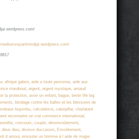
jai.wordpress.com/
//mediumvoyantmindjai.wordpress.com/
18817
ur
,
afrique gabon
,
aide a toute personne
,
aide aux
once marabout
,
argent
,
argent mystique
,
arnaud
ir la protection
,
avoir un enfant
,
bague
,
benin life big
tements
,
blindage contre les balles et les blessures de
ordeaux bujumbu
,
calculatrice
,
caterpillar
,
charlatant
nt reconnaitre un vrai commerce international
,
honnête
,
concours
,
couple
,
désenvoûtement
,
,
deux dieu
,
divorce doccasion
,
Envoûtement
,
nt d amour
,
envouter un homme à l aide de magie