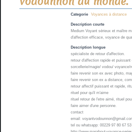
vodounnon du monde.
Categorie
Voyances à distance
Description courte
Medium Voyant sérieux et maître mar
d'affection efficace, voyance de qua
Description longue
spécialiste de retour d'affection.
retour d'affection rapide et puissant 
sorcellerie/magie/ vodou/ voyance/re
faire revenir son ex avec photo, mag
faire revenir son ex a distance, c
retour affectif puissant et rapide, rit
rituel pour qu'il m'aime
rituel retour de l'etre aimé, rituel p
faire aimer d'une personne.
contact
email: voyantvodounnon@gmail.co
tel ou whatsapp: 00229 97 80 67 53
http://www.marabout-voyance-serie