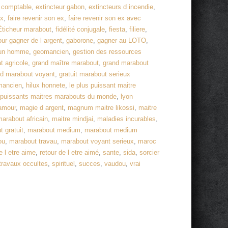
e comptable
,
extincteur gabon
,
extincteurs d incendie
,
ex
,
faire revenir son ex
,
faire revenir son ex avec
Éticheur marabout
,
fidélité conjugale
,
fiesta
,
filiere
,
ur gagner de l argent
,
gaborone
,
gagner au LOTO
,
d un homme
,
geomancien
,
gestion des ressources
t agricole
,
grand maître marabout
,
grand marabout
nd marabout voyant
,
gratuit marabout serieux
mancien
,
hilux honnete
,
le plus puissant maitre
 puissants maitres marabouts du monde
,
lyon
amour
,
magie d argent
,
magnum maitre likossi
,
maitre
arabout africain
,
maitre mindjai
,
maladies incurables
,
 gratuit
,
marabout medium
,
marabout medium
ou
,
marabout travau
,
marabout voyant serieux
,
maroc
e l etre aime
,
retour de l etre aimé
,
sante
,
sida
,
sorcier
 travaux occultes
,
spirituel
,
succes
,
vaudou
,
vrai