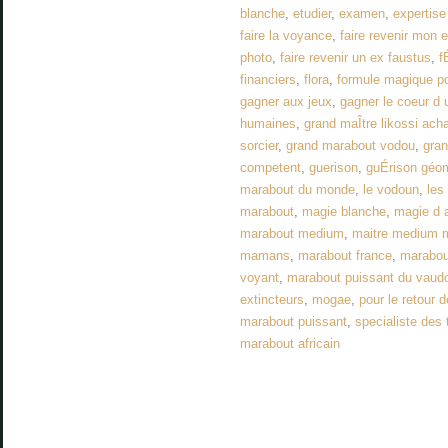
blanche
,
etudier
,
examen
,
expertis
faire la voyance
,
faire revenir mon 
photo
,
faire revenir un ex faustus
,
f
financiers
,
flora
,
formule magique po
gagner aux jeux
,
gagner le coeur 
humaines
,
grand maÎtre likossi acha
sorcier
,
grand marabout vodou
,
gra
competent
,
guerison
,
guÉrison géo
marabout du monde
,
le vodoun
,
les
marabout
,
magie blanche
,
magie d 
marabout medium
,
maitre medium m
mamans
,
marabout france
,
marabout
voyant
,
marabout puissant du vaud
extincteurs
,
mogae
,
pour le retour d
marabout puissant
,
specialiste des
marabout africain