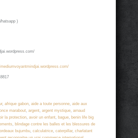
Whatsapp )
jai.wordpress.com/
//mediumvoyantmindjai.wordpress.com/
18817
ur
,
afrique gabon
,
aide a toute personne
,
aide aux
once marabout
,
argent
,
argent mystique
,
arnaud
ir la protection
,
avoir un enfant
,
bague
,
benin life big
tements
,
blindage contre les balles et les blessures de
ordeaux bujumbu
,
calculatrice
,
caterpillar
,
charlatant
nt reconnaitre un vrai commerce international
,