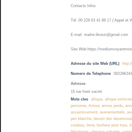
Contacts Infos
Tél: 00 229 63 41 88 17 ( Appel et 
E-mail: maitre.likossi@gmail.com
Site Web:https://mediumvoyantmind
Adresse du site Web (URL)
http:
Numero de Telephone
00229634
Adresse
15 rue foret sacret
Mots cles
afrique
,
afrique extincte
personne
,
Amour
,
amour perdu
,
ann
assainissement
,
avenementiels
,
avo
pen blanche
,
besoin des desenvou
couteau
,
bmw
,
bonheur pour tous
,
b
fétichisme
,
cheveux naturels
,
comme