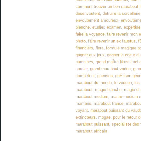
comment trouver un bon marabout 
desenvoutent
,
detruire la sorcellerie
envoutement amoureux
,
envoÛteme
blanche
,
etudier
,
examen
,
expertis
faire la voyance
,
faire revenir mon 
photo
,
faire revenir un ex faustus
,
f
financiers
,
flora
,
formule magique po
gagner aux jeux
,
gagner le coeur 
humaines
,
grand maÎtre likossi acha
sorcier
,
grand marabout vodou
,
gra
competent
,
guerison
,
guÉrison géo
marabout du monde
,
le vodoun
,
les
marabout
,
magie blanche
,
magie d 
marabout medium
,
maitre medium m
mamans
,
marabout france
,
marabout
voyant
,
marabout puissant du vaud
extincteurs
,
mogae
,
pour le retour d
marabout puissant
,
specialiste des
marabout africain