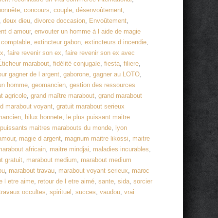
honnête
,
concours
,
couple
,
désenvoûtement
,
,
deux dieu
,
divorce doccasion
,
Envoûtement
,
nt d amour
,
envouter un homme à l aide de magie
e comptable
,
extincteur gabon
,
extincteurs d incendie
,
ex
,
faire revenir son ex
,
faire revenir son ex avec
Éticheur marabout
,
fidélité conjugale
,
fiesta
,
filiere
,
ur gagner de l argent
,
gaborone
,
gagner au LOTO
,
d un homme
,
geomancien
,
gestion des ressources
t agricole
,
grand maître marabout
,
grand marabout
nd marabout voyant
,
gratuit marabout serieux
mancien
,
hilux honnete
,
le plus puissant maitre
 puissants maitres marabouts du monde
,
lyon
amour
,
magie d argent
,
magnum maitre likossi
,
maitre
arabout africain
,
maitre mindjai
,
maladies incurables
,
 gratuit
,
marabout medium
,
marabout medium
ou
,
marabout travau
,
marabout voyant serieux
,
maroc
e l etre aime
,
retour de l etre aimé
,
sante
,
sida
,
sorcier
 travaux occultes
,
spirituel
,
succes
,
vaudou
,
vrai