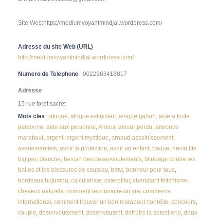
Site Web:https://mediumvoyantmindjai.wordpress.com/
Adresse du site Web (URL)
http://mediumvoyantmindjai.wordpress.com/
Numero de Telephone
0022963418817
Adresse
15 rue foret sacret
Mots cles
afrique
,
afrique extincteur
,
afrique gabon
,
aide a toute
personne
,
aide aux personne
,
Amour
,
amour perdu
,
annonce
marabout
,
argent
,
argent mystique
,
arnaud assainissement
,
avenementiels
,
avoir la protection
,
avoir un enfant
,
bague
,
benin life
big pen blanche
,
besoin des desenvoutements
,
blindage contre les
balles et les blessures de couteau
,
bmw
,
bonheur pour tous
,
bordeaux bujumbu
,
calculatrice
,
caterpillar
,
charlatant fétichisme
,
cheveux naturels
,
comment reconnaitre un vrai commerce
international
,
comment trouver un bon marabout honnête
,
concours
,
couple
,
désenvoûtement
,
desenvoutent
,
detruire la sorcellerie
,
deux