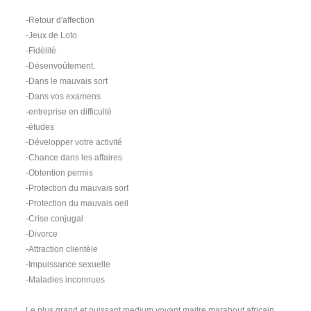
-Retour d'affection
-Jeux de Loto
-Fidélité
-Désenvoûtement.
-Dans le mauvais sort
-Dans vos examens
-entreprise en difficulté
-études
-Développer votre activité
-Chance dans les affaires
-Obtention permis
-Protection du mauvais sort
-Protection du mauvais oeil
-Crise conjugal
-Divorce
-Attraction clientèle
-Impuissance sexuelle
-Maladies inconnues
Le plus grand et puissant medium voyant maitre marabout africain