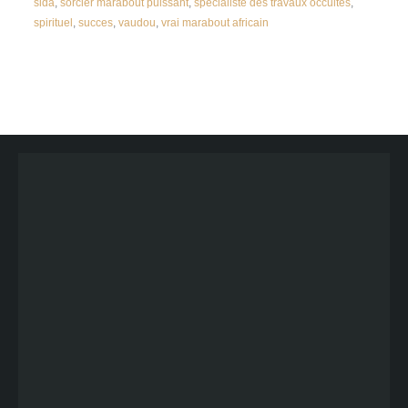
sida
,
sorcier marabout puissant
,
specialiste des travaux occultes
,
spirituel
,
succes
,
vaudou
,
vrai marabout africain