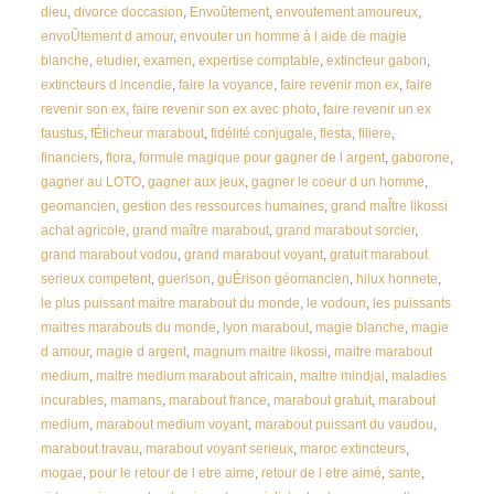
dieu
,
divorce doccasion
,
Envoûtement
,
envoutement amoureux
,
envoÛtement d amour
,
envouter un homme à l aide de magie
blanche
,
etudier
,
examen
,
expertise comptable
,
extincteur gabon
,
extincteurs d incendie
,
faire la voyance
,
faire revenir mon ex
,
faire
revenir son ex
,
faire revenir son ex avec photo
,
faire revenir un ex
faustus
,
fÉticheur marabout
,
fidélité conjugale
,
fiesta
,
filiere
,
financiers
,
flora
,
formule magique pour gagner de l argent
,
gaborone
,
gagner au LOTO
,
gagner aux jeux
,
gagner le coeur d un homme
,
geomancien
,
gestion des ressources humaines
,
grand maÎtre likossi
achat agricole
,
grand maître marabout
,
grand marabout sorcier
,
grand marabout vodou
,
grand marabout voyant
,
gratuit marabout
serieux competent
,
guerison
,
guÉrison géomancien
,
hilux honnete
,
le plus puissant maitre marabout du monde
,
le vodoun
,
les puissants
maitres marabouts du monde
,
lyon marabout
,
magie blanche
,
magie
d amour
,
magie d argent
,
magnum maitre likossi
,
maitre marabout
medium
,
maitre medium marabout africain
,
maitre mindjai
,
maladies
incurables
,
mamans
,
marabout france
,
marabout gratuit
,
marabout
medium
,
marabout medium voyant
,
marabout puissant du vaudou
,
marabout travau
,
marabout voyant serieux
,
maroc extincteurs
,
mogae
,
pour le retour de l etre aime
,
retour de l etre aimé
,
sante
,