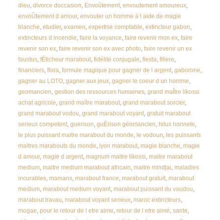
dieu
,
divorce doccasion
,
Envoûtement
,
envoutement amoureux
,
envoÛtement d amour
,
envouter un homme à l aide de magie
blanche
,
etudier
,
examen
,
expertise comptable
,
extincteur gabon
,
extincteurs d incendie
,
faire la voyance
,
faire revenir mon ex
,
faire
revenir son ex
,
faire revenir son ex avec photo
,
faire revenir un ex
faustus
,
fÉticheur marabout
,
fidélité conjugale
,
fiesta
,
filiere
,
financiers
,
flora
,
formule magique pour gagner de l argent
,
gaborone
,
gagner au LOTO
,
gagner aux jeux
,
gagner le coeur d un homme
,
geomancien
,
gestion des ressources humaines
,
grand maÎtre likossi
achat agricole
,
grand maître marabout
,
grand marabout sorcier
,
grand marabout vodou
,
grand marabout voyant
,
gratuit marabout
serieux competent
,
guerison
,
guÉrison géomancien
,
hilux honnete
,
le plus puissant maitre marabout du monde
,
le vodoun
,
les puissants
maitres marabouts du monde
,
lyon marabout
,
magie blanche
,
magie
d amour
,
magie d argent
,
magnum maitre likossi
,
maitre marabout
medium
,
maitre medium marabout africain
,
maitre mindjai
,
maladies
incurables
,
mamans
,
marabout france
,
marabout gratuit
,
marabout
medium
,
marabout medium voyant
,
marabout puissant du vaudou
,
marabout travau
,
marabout voyant serieux
,
maroc extincteurs
,
mogae
,
pour le retour de l etre aime
,
retour de l etre aimé
,
sante
,