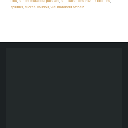
sida
,
sorcier marabout puissant
,
specialiste des travaux occultes
,
spirituel
,
succes
,
vaudou
,
vrai marabout africain