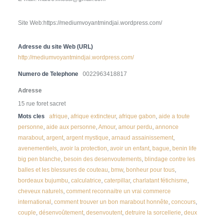
Site Web:https://mediumvoyantmindjai.wordpress.com/
Adresse du site Web (URL)
http://mediumvoyantmindjai.wordpress.com/
Numero de Telephone
0022963418817
Adresse
15 rue foret sacret
Mots cles
afrique
,
afrique extincteur
,
afrique gabon
,
aide a toute
personne
,
aide aux personne
,
Amour
,
amour perdu
,
annonce
marabout
,
argent
,
argent mystique
,
arnaud assainissement
,
avenementiels
,
avoir la protection
,
avoir un enfant
,
bague
,
benin life
big pen blanche
,
besoin des desenvoutements
,
blindage contre les
balles et les blessures de couteau
,
bmw
,
bonheur pour tous
,
bordeaux bujumbu
,
calculatrice
,
caterpillar
,
charlatant fétichisme
,
cheveux naturels
,
comment reconnaitre un vrai commerce
international
,
comment trouver un bon marabout honnête
,
concours
,
couple
,
désenvoûtement
,
desenvoutent
,
detruire la sorcellerie
,
deux