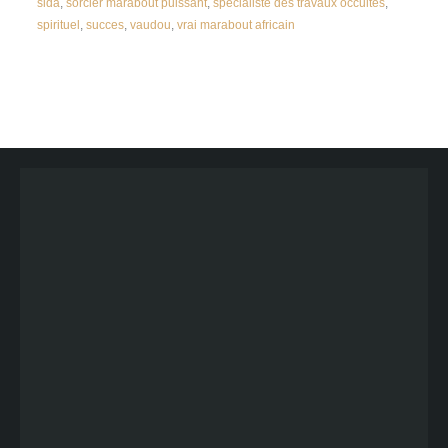
sida
,
sorcier marabout puissant
,
specialiste des travaux occultes
,
spirituel
,
succes
,
vaudou
,
vrai marabout africain