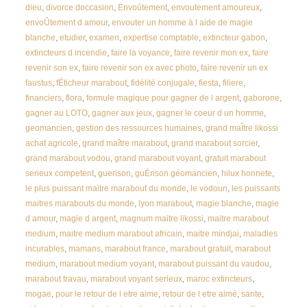
dieu
,
divorce doccasion
,
Envoûtement
,
envoutement amoureux
,
envoÛtement d amour
,
envouter un homme à l aide de magie
blanche
,
etudier
,
examen
,
expertise comptable
,
extincteur gabon
,
extincteurs d incendie
,
faire la voyance
,
faire revenir mon ex
,
faire
revenir son ex
,
faire revenir son ex avec photo
,
faire revenir un ex
faustus
,
fÉticheur marabout
,
fidélité conjugale
,
fiesta
,
filiere
,
financiers
,
flora
,
formule magique pour gagner de l argent
,
gaborone
,
gagner au LOTO
,
gagner aux jeux
,
gagner le coeur d un homme
,
geomancien
,
gestion des ressources humaines
,
grand maÎtre likossi
achat agricole
,
grand maître marabout
,
grand marabout sorcier
,
grand marabout vodou
,
grand marabout voyant
,
gratuit marabout
serieux competent
,
guerison
,
guÉrison géomancien
,
hilux honnete
,
le plus puissant maitre marabout du monde
,
le vodoun
,
les puissants
maitres marabouts du monde
,
lyon marabout
,
magie blanche
,
magie
d amour
,
magie d argent
,
magnum maitre likossi
,
maitre marabout
medium
,
maitre medium marabout africain
,
maitre mindjai
,
maladies
incurables
,
mamans
,
marabout france
,
marabout gratuit
,
marabout
medium
,
marabout medium voyant
,
marabout puissant du vaudou
,
marabout travau
,
marabout voyant serieux
,
maroc extincteurs
,
mogae
,
pour le retour de l etre aime
,
retour de l etre aimé
,
sante
,