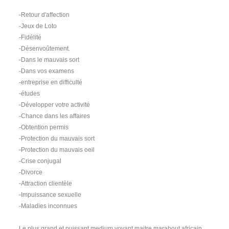
-Retour d'affection
-Jeux de Loto
-Fidélité
-Désenvoûtement.
-Dans le mauvais sort
-Dans vos examens
-entreprise en difficulté
-études
-Développer votre activité
-Chance dans les affaires
-Obtention permis
-Protection du mauvais sort
-Protection du mauvais oeil
-Crise conjugal
-Divorce
-Attraction clientèle
-Impuissance sexuelle
-Maladies inconnues
Le plus grand et puissant medium voyant maitre marabout africain