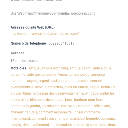
Site Web:https://mediumvoyantmindjai.wordpress.com/
Adresse du site Web (URL)
http://mediumvoyantmindjai.wordpress.com/
Numero de Telephone
0022963418817
Adresse
15 rue foret sacret
Mots cles
afrique
,
afrique extincteur
,
afrique gabon
,
aide a toute
personne
,
aide aux personne
,
Amour
,
amour perdu
,
annonce
marabout
,
argent
,
argent mystique
,
arnaud assainissement
,
avenementiels
,
avoir la protection
,
avoir un enfant
,
bague
,
benin life
big pen blanche
,
besoin des desenvoutements
,
blindage contre les
balles et les blessures de couteau
,
bmw
,
bonheur pour tous
,
bordeaux bujumbu
,
calculatrice
,
caterpillar
,
charlatant fétichisme
,
cheveux naturels
,
comment reconnaitre un vrai commerce
international
,
comment trouver un bon marabout honnête
,
concours
,
couple
,
désenvoûtement
,
desenvoutent
,
detruire la sorcellerie
,
deux