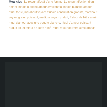
Mots cles
Le retour affectif d’une femme
,
Le retour affection d’un
amant
,
magie blanche amour avec photo
,
magie blanche amour
rituel facile
,
marabout voyant africain consultation gratuite
,
marabout
voyant gratuit puissant
,
medium voyant gratuit
,
Retour de l'être aimé
,
rituel d'amour avec une bougie blanche
,
rituel d'amour puissant
gratuit
,
rituel retour de l'etre aimé
,
rituel retour de l'etre aimé gratuit