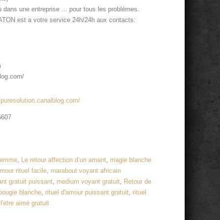
 dans une entreprise ... pour tous les problèmes.
est a votre service 24h/24h aux contacts:
m
blog.com/
//puresolution.canalblog.com/
5607
e femme
,
Le retour affection d’un amant
,
magie blanche
our rituel facile
,
marabout voyant africain
nt gratuit puissant
,
medium voyant gratuit
,
Retour de
 bougie blanche
,
rituel d'amour puissant gratuit
,
rituel
 l'etre aimé gratuit