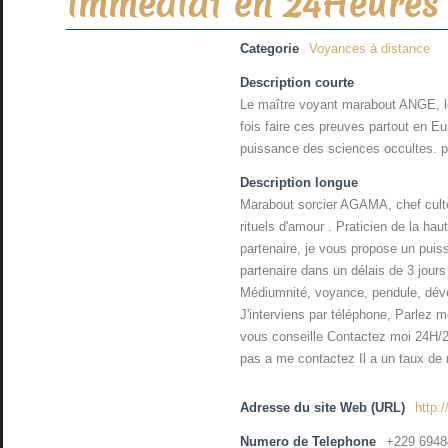
immédiat en 24Heures
Categorie
Voyances à distance
Description courte
Le maître voyant marabout ANGE, le
fois faire ces preuves partout en E
puissance des sciences occultes. pl
Description longue
Marabout sorcier AGAMA, chef cult
rituels d'amour . Praticien de la ha
partenaire, je vous propose un puissa
partenaire dans un délais de 3 jours
Médiumnité, voyance, pendule, déve
J'interviens par téléphone, Parlez m
vous conseille Contactez moi 24H/24
pas a me contactez Il a un taux de
Adresse du site Web (URL)
http:
Numero de Telephone
+229 6948