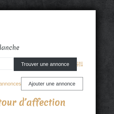
blanche
Advanced Search
s annonces
Ajouter une annonce
our d’affection