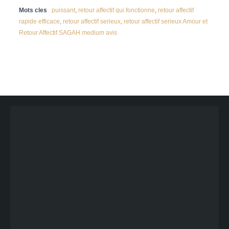
Mots cles
puissant
,
retour affectif qui fonctionne
,
retour affectif
rapide efficace
,
retour affectif serieux
,
retour affectif serieux Amour et
Retour Affectif SAGAH medium avis