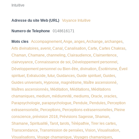
Intuitive
Adresse du site Web (URL)
Voyance Intuitive
Numero de Telephone
0148616171
Mots cles
Accompagnement
,
Ange
,
anges
,
Archange
,
archanges
,
Arts divinatoires
,
avenir
,
Canal
,
Canalisation
,
Carte
,
Cartes Chakras
,
Chaman
,
Chamane
,
channeling
,
Clairaudience
,
Clairsentence
,
clairvoyance
,
Connaissance de soi
,
Développement personnel
,
Développement personnel ou Bien-être
,
divination
,
Ésotérisme
,
Éveil
spirituel
,
Extralucide
,
futur
,
Guidances
,
Guide spirituel
,
Guides
,
Guides universels
,
Hypnose
,
magnétisme
,
Maître ascensionné
,
Maîtres ascensionnés
,
Méditation
,
Méditations
,
Méditations
chamaniques
,
medium
,
médiumnité
,
mediums
,
Oracle
,
oracles
,
Parapsychologie
,
parapsychologue
,
Pendule
,
Pendules
,
Perception
extrasensorielle
,
Perceptions
,
Perceptions extrasensorielles
,
Pleine
conscience
,
prévision 2018
,
Prévisions Sagesse
,
Shaman
,
Shamane
,
Spiritualité
,
Tarot
,
tarots
,
Télépathie
,
Tirer les cartes
,
Transcendance
,
Transmission de pensées
,
Vision
,
Visualisation
,
Visualisations
,
Voyage chamanique
,
Voyages chamaniques
,