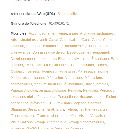
Adresse du site Web (URL)
Site dIntuitive
Numero de Telephone
0148616171
Mots cles
Accompagnement
,
Ange
,
anges
,
Archange
,
archanges
,
Arts divinatoires
,
avenir
,
Canal
,
Canalisation
,
Carte
,
Cartes Chakras
,
Chaman
,
Chamane
,
channeling
,
Clairaudience
,
Clairsentence
,
clairvoyance
,
Connaissance de soi
,
Développement personnel
,
Développement personnel ou Bien-être
,
divination
,
Ésotérisme
,
Éveil
spirituel
,
Extralucide
,
futur
,
Guidances
,
Guide spirituel
,
Guides
,
Guides universels
,
Hypnose
,
magnétisme
,
Maître ascensionné
,
Maîtres ascensionnés
,
Méditation
,
Méditations
,
Méditations
chamaniques
,
medium
,
médiumnité
,
mediums
,
Oracle
,
oracles
,
Parapsychologie
,
parapsychologue
,
Pendule
,
Pendules
,
Perception
extrasensorielle
,
Perceptions
,
Perceptions extrasensorielles
,
Pleine
conscience
,
prévision 2018
,
Prévisions Sagesse
,
Shaman
,
Shamane
,
Spiritualité
,
Tarot
,
tarots
,
Télépathie
,
Tirer les cartes
,
Transcendance
,
Transmission de pensées
,
Vision
,
Visualisation
,
Visualisations
,
Voyage chamanique
,
Voyages chamaniques
,
voyance
,
VOYANT
,
voyante
,
Voyantes
,
Voyants