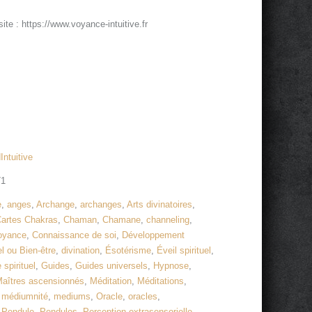
ite : https://www.voyance-intuitive.fr
Intuitive
71
e
,
anges
,
Archange
,
archanges
,
Arts divinatoires
,
artes Chakras
,
Chaman
,
Chamane
,
channeling
,
voyance
,
Connaissance de soi
,
Développement
 ou Bien-être
,
divination
,
Ésotérisme
,
Éveil spirituel
,
 spirituel
,
Guides
,
Guides universels
,
Hypnose
,
aîtres ascensionnés
,
Méditation
,
Méditations
,
,
médiumnité
,
mediums
,
Oracle
,
oracles
,
,
Pendule
,
Pendules
,
Perception extrasensorielle
,