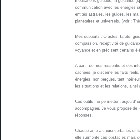
méditations guidées, la guidance (spi
communication avec les énergies sub
entités astrales, les guides, les ma
planétaires et universels. (voir : T
Mes supports : Oracles, tarots, guid
compassion, réceptivité de guidances
voyance et en précisent certains é
A partir de mes ressentis et des info
cachées, je discerne les faits réels,
énergies, non perçues, tant intérieu
les situations et les relations, ains
Ces outils me permettent aujourd'hu
accompagner. Je vous propose de le
réponses.
Chaque âme a choisi certaines diffi
elle surmonte ces obstacles mais de 