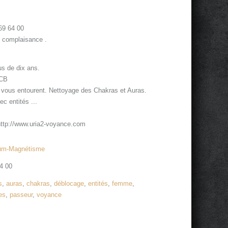
69 64 00
 complaisance .
s de dix ans.
 CB
 vous entourent. Nettoyage des Chakras et Auras.
c entités ...
 http://www.uria2-voyance.com
um-Magnétisme
4 00
s
,
auras
,
chakras
,
déblocage
,
entités
,
femme
,
es
,
passeur
,
voyance