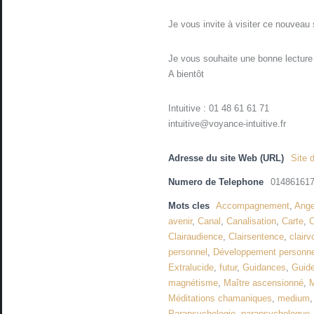
Je vous invite à visiter ce nouveau s
Je vous souhaite une bonne lecture
A bientôt
Intuitive : 01 48 61 61 71
intuitive@voyance-intuitive.fr
Adresse du site Web (URL)
Site d
Numero de Telephone
01486161
Mots cles
Accompagnement
,
Ang
avenir
,
Canal
,
Canalisation
,
Carte
,
C
Clairaudience
,
Clairsentence
,
clair
personnel
,
Développement personnel
Extralucide
,
futur
,
Guidances
,
Guide
magnétisme
,
Maître ascensionné
,
M
Méditations chamaniques
,
medium
Parapsychologie
,
parapsychologue