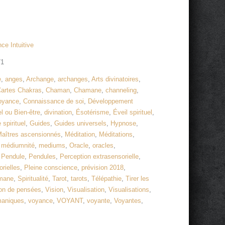
ce Intuitive
71
e
,
anges
,
Archange
,
archanges
,
Arts divinatoires
,
artes Chakras
,
Chaman
,
Chamane
,
channeling
,
voyance
,
Connaissance de soi
,
Développement
 ou Bien-être
,
divination
,
Ésotérisme
,
Éveil spirituel
,
 spirituel
,
Guides
,
Guides universels
,
Hypnose
,
aîtres ascensionnés
,
Méditation
,
Méditations
,
,
médiumnité
,
mediums
,
Oracle
,
oracles
,
,
Pendule
,
Pendules
,
Perception extrasensorielle
,
rielles
,
Pleine conscience
,
prévision 2018
,
mane
,
Spiritualité
,
Tarot
,
tarots
,
Télépathie
,
Tirer les
on de pensées
,
Vision
,
Visualisation
,
Visualisations
,
maniques
,
voyance
,
VOYANT
,
voyante
,
Voyantes
,