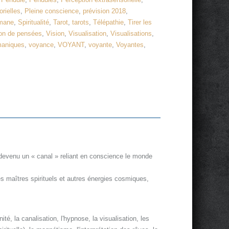
rielles
,
Pleine conscience
,
prévision 2018
,
mane
,
Spiritualité
,
Tarot
,
tarots
,
Télépathie
,
Tirer les
on de pensées
,
Vision
,
Visualisation
,
Visualisations
,
maniques
,
voyance
,
VOYANT
,
voyante
,
Voyantes
,
 devenu un « canal » reliant en conscience le monde
es maîtres spirituels et autres énergies cosmiques,
té, la canalisation, l'hypnose, la visualisation, les