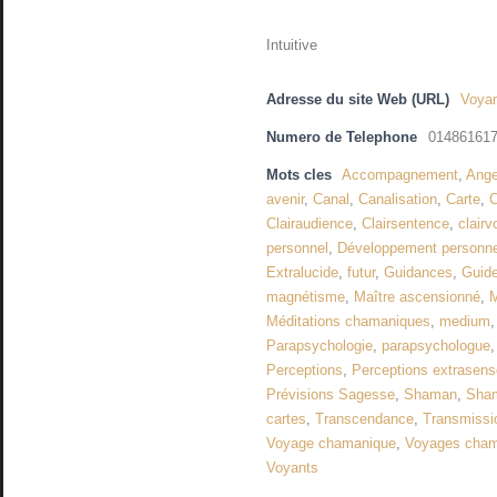
Intuitive
Adresse du site Web (URL)
Voyan
Numero de Telephone
01486161
Mots cles
Accompagnement
,
Ang
avenir
,
Canal
,
Canalisation
,
Carte
,
C
Clairaudience
,
Clairsentence
,
clair
personnel
,
Développement personnel
Extralucide
,
futur
,
Guidances
,
Guide
magnétisme
,
Maître ascensionné
,
M
Méditations chamaniques
,
medium
Parapsychologie
,
parapsychologue
Perceptions
,
Perceptions extrasenso
Prévisions Sagesse
,
Shaman
,
Sha
cartes
,
Transcendance
,
Transmissi
Voyage chamanique
,
Voyages cha
Voyants