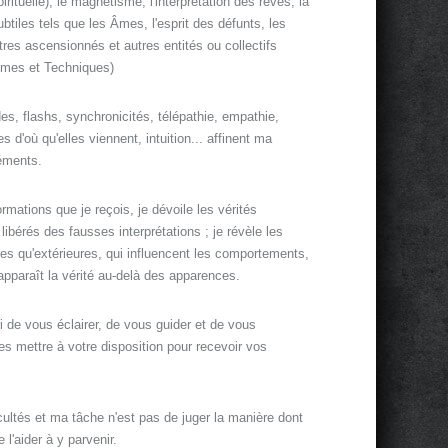
rituelle), le magnétisme, l'interprétation des rêves, la
tiles tels que les Âmes, l'esprit des défunts, les
îtres ascensionnés et autres entités ou collectifs
hèmes et Techniques)
es, flashs, synchronicités, télépathie, empathie,
 d'où qu'elles viennent, intuition... affinent ma
léments.
rmations que je reçois, je dévoile les vérités
 libérés des fausses interprétations ; je révèle les
res qu'extérieures, qui influencent les comportements,
i apparaît la vérité au-delà des apparences.
i de vous éclairer, de vous guider et de vous
s mettre à votre disposition pour recevoir vos
cultés et ma tâche n'est pas de juger la manière dont
l'aider à y parvenir.