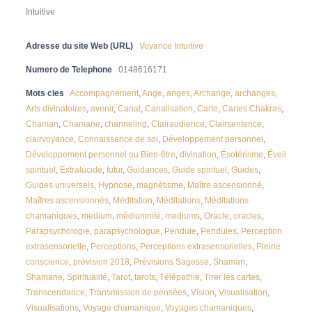
Intuitive
Adresse du site Web (URL)
Voyance Intuitive
Numero de Telephone
0148616171
Mots cles
Accompagnement
,
Ange
,
anges
,
Archange
,
archanges
,
Arts divinatoires
,
avenir
,
Canal
,
Canalisation
,
Carte
,
Cartes Chakras
,
Chaman
,
Chamane
,
channeling
,
Clairaudience
,
Clairsentence
,
clairvoyance
,
Connaissance de soi
,
Développement personnel
,
Développement personnel ou Bien-être
,
divination
,
Ésotérisme
,
Éveil
spirituel
,
Extralucide
,
futur
,
Guidances
,
Guide spirituel
,
Guides
,
Guides universels
,
Hypnose
,
magnétisme
,
Maître ascensionné
,
Maîtres ascensionnés
,
Méditation
,
Méditations
,
Méditations
chamaniques
,
medium
,
médiumnité
,
mediums
,
Oracle
,
oracles
,
Parapsychologie
,
parapsychologue
,
Pendule
,
Pendules
,
Perception
extrasensorielle
,
Perceptions
,
Perceptions extrasensorielles
,
Pleine
conscience
,
prévision 2018
,
Prévisions Sagesse
,
Shaman
,
Shamane
,
Spiritualité
,
Tarot
,
tarots
,
Télépathie
,
Tirer les cartes
,
Transcendance
,
Transmission de pensées
,
Vision
,
Visualisation
,
Visualisations
,
Voyage chamanique
,
Voyages chamaniques
,