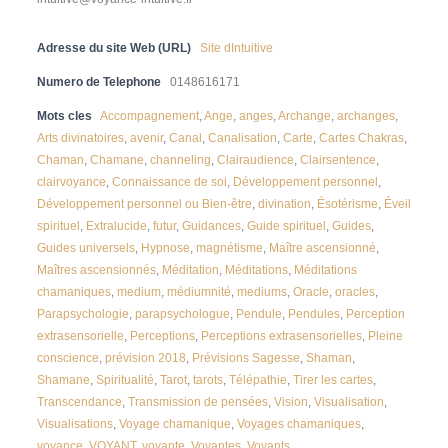
Adresse du site Web (URL)
Site dIntuitive
Numero de Telephone
0148616171
Mots cles
Accompagnement
,
Ange
,
anges
,
Archange
,
archanges
,
Arts divinatoires
,
avenir
,
Canal
,
Canalisation
,
Carte
,
Cartes Chakras
,
Chaman
,
Chamane
,
channeling
,
Clairaudience
,
Clairsentence
,
clairvoyance
,
Connaissance de soi
,
Développement personnel
,
Développement personnel ou Bien-être
,
divination
,
Ésotérisme
,
Éveil
spirituel
,
Extralucide
,
futur
,
Guidances
,
Guide spirituel
,
Guides
,
Guides universels
,
Hypnose
,
magnétisme
,
Maître ascensionné
,
Maîtres ascensionnés
,
Méditation
,
Méditations
,
Méditations
chamaniques
,
medium
,
médiumnité
,
mediums
,
Oracle
,
oracles
,
Parapsychologie
,
parapsychologue
,
Pendule
,
Pendules
,
Perception
extrasensorielle
,
Perceptions
,
Perceptions extrasensorielles
,
Pleine
conscience
,
prévision 2018
,
Prévisions Sagesse
,
Shaman
,
Shamane
,
Spiritualité
,
Tarot
,
tarots
,
Télépathie
,
Tirer les cartes
,
Transcendance
,
Transmission de pensées
,
Vision
,
Visualisation
,
Visualisations
,
Voyage chamanique
,
Voyages chamaniques
,
voyance
,
VOYANT
,
voyante
,
Voyantes
,
Voyants