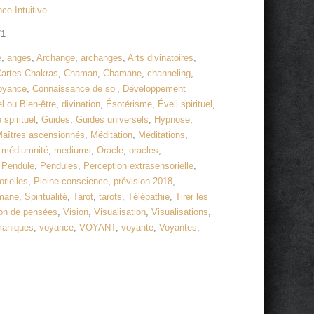
ce Intuitive
71
e
,
anges
,
Archange
,
archanges
,
Arts divinatoires
,
artes Chakras
,
Chaman
,
Chamane
,
channeling
,
voyance
,
Connaissance de soi
,
Développement
 ou Bien-être
,
divination
,
Ésotérisme
,
Éveil spirituel
,
 spirituel
,
Guides
,
Guides universels
,
Hypnose
,
aîtres ascensionnés
,
Méditation
,
Méditations
,
,
médiumnité
,
mediums
,
Oracle
,
oracles
,
,
Pendule
,
Pendules
,
Perception extrasensorielle
,
rielles
,
Pleine conscience
,
prévision 2018
,
mane
,
Spiritualité
,
Tarot
,
tarots
,
Télépathie
,
Tirer les
on de pensées
,
Vision
,
Visualisation
,
Visualisations
,
maniques
,
voyance
,
VOYANT
,
voyante
,
Voyantes
,