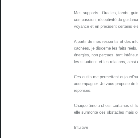
Mes supports : Oracles, tarots, guid
compassion, réceptivité de guidances
voyance et en précisent certains é
A partir de mes ressentis et des info
cachées, je discerne les faits réels,
énergies, non perçues, tant intérieu
les situations et les relations, ains
Ces outils me permettent aujourd'hu
accompagner. Je vous propose de le
réponses.
Chaque âme a choisi certaines diffi
elle surmonte ces obstacles mais de 
Intuitive