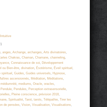
Intuitive
71
e
,
anges
,
Archange
,
archanges
,
Arts divinatoires
,
artes Chakras
,
Chaman
,
Chamane
,
channeling
,
voyance
,
Connaissance de soi
,
Développement
 ou Bien-être
,
divination
,
Ésotérisme
,
Éveil spirituel
,
 spirituel
,
Guides
,
Guides universels
,
Hypnose
,
aîtres ascensionnés
,
Méditation
,
Méditations
,
,
médiumnité
,
mediums
,
Oracle
,
oracles
,
,
Pendule
,
Pendules
,
Perception extrasensorielle
,
rielles
,
Pleine conscience
,
prévision 2018
,
mane
,
Spiritualité
,
Tarot
,
tarots
,
Télépathie
,
Tirer les
on de pensées
,
Vision
,
Visualisation
,
Visualisations
,