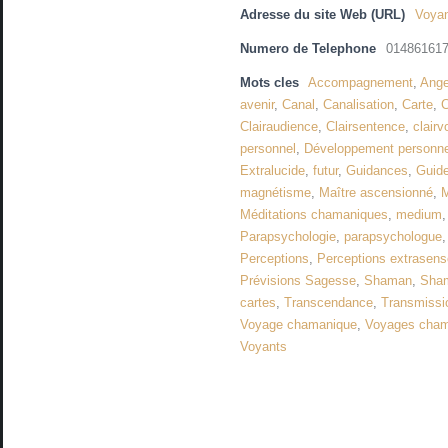
Adresse du site Web (URL)
Voyan
Numero de Telephone
01486161
Mots cles
Accompagnement
,
Ang
avenir
,
Canal
,
Canalisation
,
Carte
,
C
Clairaudience
,
Clairsentence
,
clair
personnel
,
Développement personnel
Extralucide
,
futur
,
Guidances
,
Guide
magnétisme
,
Maître ascensionné
,
M
Méditations chamaniques
,
medium
Parapsychologie
,
parapsychologue
Perceptions
,
Perceptions extrasenso
Prévisions Sagesse
,
Shaman
,
Sha
cartes
,
Transcendance
,
Transmissi
Voyage chamanique
,
Voyages cha
Voyants