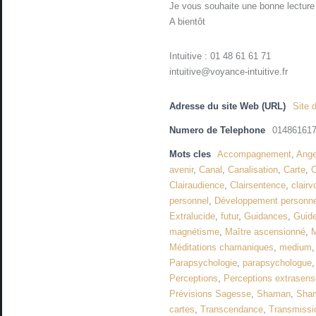
Je vous souhaite une bonne lecture
A bientôt
Intuitive : 01 48 61 61 71
intuitive@voyance-intuitive.fr
Adresse du site Web (URL)
Site d
Numero de Telephone
01486161
Mots cles
Accompagnement
,
Ang
avenir
,
Canal
,
Canalisation
,
Carte
,
C
Clairaudience
,
Clairsentence
,
clair
personnel
,
Développement personnel
Extralucide
,
futur
,
Guidances
,
Guide
magnétisme
,
Maître ascensionné
,
M
Méditations chamaniques
,
medium
Parapsychologie
,
parapsychologue
Perceptions
,
Perceptions extrasenso
Prévisions Sagesse
,
Shaman
,
Sha
cartes
,
Transcendance
,
Transmissi