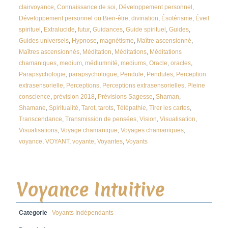
clairvoyance
,
Connaissance de soi
,
Développement personnel
,
Développement personnel ou Bien-être
,
divination
,
Ésotérisme
,
Éveil
spirituel
,
Extralucide
,
futur
,
Guidances
,
Guide spirituel
,
Guides
,
Guides universels
,
Hypnose
,
magnétisme
,
Maître ascensionné
,
Maîtres ascensionnés
,
Méditation
,
Méditations
,
Méditations
chamaniques
,
medium
,
médiumnité
,
mediums
,
Oracle
,
oracles
,
Parapsychologie
,
parapsychologue
,
Pendule
,
Pendules
,
Perception
extrasensorielle
,
Perceptions
,
Perceptions extrasensorielles
,
Pleine
conscience
,
prévision 2018
,
Prévisions Sagesse
,
Shaman
,
Shamane
,
Spiritualité
,
Tarot
,
tarots
,
Télépathie
,
Tirer les cartes
,
Transcendance
,
Transmission de pensées
,
Vision
,
Visualisation
,
Visualisations
,
Voyage chamanique
,
Voyages chamaniques
,
voyance
,
VOYANT
,
voyante
,
Voyantes
,
Voyants
Voyance Intuitive
Categorie
Voyants Indépendants