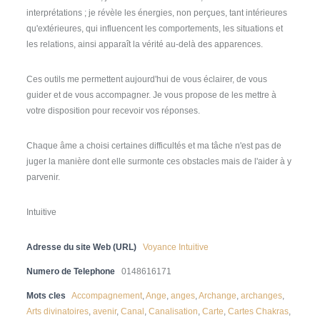
interprétations ; je révèle les énergies, non perçues, tant intérieures
qu'extérieures, qui influencent les comportements, les situations et
les relations, ainsi apparaît la vérité au-delà des apparences.
Ces outils me permettent aujourd'hui de vous éclairer, de vous
guider et de vous accompagner. Je vous propose de les mettre à
votre disposition pour recevoir vos réponses.
Chaque âme a choisi certaines difficultés et ma tâche n'est pas de
juger la manière dont elle surmonte ces obstacles mais de l'aider à y
parvenir.
Intuitive
Adresse du site Web (URL)
Voyance Intuitive
Numero de Telephone
0148616171
Mots cles
Accompagnement
,
Ange
,
anges
,
Archange
,
archanges
,
Arts divinatoires
,
avenir
,
Canal
,
Canalisation
,
Carte
,
Cartes Chakras
,