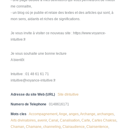
me connaitre,
- un blog où je publie et relaie des textes et des articles qui sont, à
mon sens, aidants et riches de significations.
Je vous invite à visiter ce nouveau site : https://www.voyance-
intuitive.fr
Je vous souhaite une bonne lecture
A bientôt
Intuitive : 01 48 61 61 71
intuitive@voyance-intuitive.fr
Adresse du site Web (URL)
Site dIntuitive
Numero de Telephone
0148616171
Mots cles
Accompagnement
,
Ange
,
anges
,
Archange
,
archanges
,
Arts divinatoires
,
avenir
,
Canal
,
Canalisation
,
Carte
,
Cartes Chakras
,
Chaman
,
Chamane
,
channeling
,
Clairaudience
,
Clairsentence
,