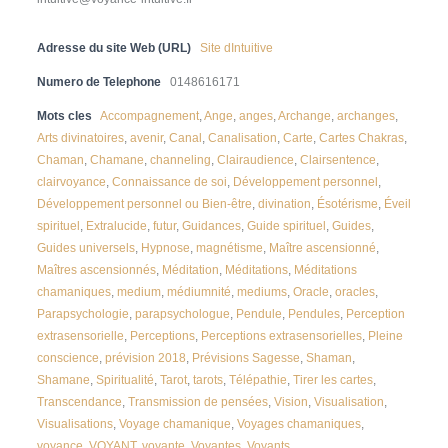
Adresse du site Web (URL)
Site dIntuitive
Numero de Telephone
0148616171
Mots cles
Accompagnement
,
Ange
,
anges
,
Archange
,
archanges
,
Arts divinatoires
,
avenir
,
Canal
,
Canalisation
,
Carte
,
Cartes Chakras
,
Chaman
,
Chamane
,
channeling
,
Clairaudience
,
Clairsentence
,
clairvoyance
,
Connaissance de soi
,
Développement personnel
,
Développement personnel ou Bien-être
,
divination
,
Ésotérisme
,
Éveil
spirituel
,
Extralucide
,
futur
,
Guidances
,
Guide spirituel
,
Guides
,
Guides universels
,
Hypnose
,
magnétisme
,
Maître ascensionné
,
Maîtres ascensionnés
,
Méditation
,
Méditations
,
Méditations
chamaniques
,
medium
,
médiumnité
,
mediums
,
Oracle
,
oracles
,
Parapsychologie
,
parapsychologue
,
Pendule
,
Pendules
,
Perception
extrasensorielle
,
Perceptions
,
Perceptions extrasensorielles
,
Pleine
conscience
,
prévision 2018
,
Prévisions Sagesse
,
Shaman
,
Shamane
,
Spiritualité
,
Tarot
,
tarots
,
Télépathie
,
Tirer les cartes
,
Transcendance
,
Transmission de pensées
,
Vision
,
Visualisation
,
Visualisations
,
Voyage chamanique
,
Voyages chamaniques
,
voyance
,
VOYANT
,
voyante
,
Voyantes
,
Voyants