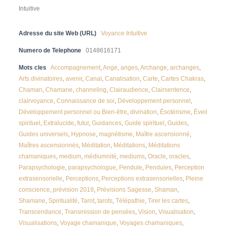
Intuitive
Adresse du site Web (URL)
Voyance Intuitive
Numero de Telephone
0148616171
Mots cles
Accompagnement
,
Ange
,
anges
,
Archange
,
archanges
,
Arts divinatoires
,
avenir
,
Canal
,
Canalisation
,
Carte
,
Cartes Chakras
,
Chaman
,
Chamane
,
channeling
,
Clairaudience
,
Clairsentence
,
clairvoyance
,
Connaissance de soi
,
Développement personnel
,
Développement personnel ou Bien-être
,
divination
,
Ésotérisme
,
Éveil
spirituel
,
Extralucide
,
futur
,
Guidances
,
Guide spirituel
,
Guides
,
Guides universels
,
Hypnose
,
magnétisme
,
Maître ascensionné
,
Maîtres ascensionnés
,
Méditation
,
Méditations
,
Méditations
chamaniques
,
medium
,
médiumnité
,
mediums
,
Oracle
,
oracles
,
Parapsychologie
,
parapsychologue
,
Pendule
,
Pendules
,
Perception
extrasensorielle
,
Perceptions
,
Perceptions extrasensorielles
,
Pleine
conscience
,
prévision 2018
,
Prévisions Sagesse
,
Shaman
,
Shamane
,
Spiritualité
,
Tarot
,
tarots
,
Télépathie
,
Tirer les cartes
,
Transcendance
,
Transmission de pensées
,
Vision
,
Visualisation
,
Visualisations
,
Voyage chamanique
,
Voyages chamaniques
,