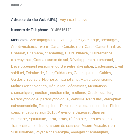
Intuitive
Adresse du site Web (URL)
Voyance Intuitive
Numero de Telephone
0148616171
Mots cles
Accompagnement
,
Ange
,
anges
,
Archange
,
archanges
,
Arts divinatoires
,
avenir
,
Canal
,
Canalisation
,
Carte
,
Cartes Chakras
,
Chaman
,
Chamane
,
channeling
,
Clairaudience
,
Clairsentence
,
clairvoyance
,
Connaissance de soi
,
Développement personnel
,
Développement personnel ou Bien-être
,
divination
,
Ésotérisme
,
Éveil
spirituel
,
Extralucide
,
futur
,
Guidances
,
Guide spirituel
,
Guides
,
Guides universels
,
Hypnose
,
magnétisme
,
Maître ascensionné
,
Maîtres ascensionnés
,
Méditation
,
Méditations
,
Méditations
chamaniques
,
medium
,
médiumnité
,
mediums
,
Oracle
,
oracles
,
Parapsychologie
,
parapsychologue
,
Pendule
,
Pendules
,
Perception
extrasensorielle
,
Perceptions
,
Perceptions extrasensorielles
,
Pleine
conscience
,
prévision 2018
,
Prévisions Sagesse
,
Shaman
,
Shamane
,
Spiritualité
,
Tarot
,
tarots
,
Télépathie
,
Tirer les cartes
,
Transcendance
,
Transmission de pensées
,
Vision
,
Visualisation
,
Visualisations
,
Voyage chamanique
,
Voyages chamaniques
,