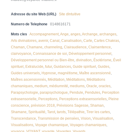
Adresse du site Web (URL)
Site dIntuitive
Numero de Telephone
0148616171
Mots cles
Accompagnement
,
Ange
,
anges
,
Archange
,
archanges
,
Arts divinatoires
,
avenir
,
Canal
,
Canalisation
,
Carte
,
Cartes Chakras
,
Chaman
,
Chamane
,
channeling
,
Clairaudience
,
Clairsentence
,
clairvoyance
,
Connaissance de soi
,
Développement personnel
,
Développement personnel ou Bien-être
,
divination
,
Ésotérisme
,
Éveil
spirituel
,
Extralucide
,
futur
,
Guidances
,
Guide spirituel
,
Guides
,
Guides universels
,
Hypnose
,
magnétisme
,
Maître ascensionné
,
Maîtres ascensionnés
,
Méditation
,
Méditations
,
Méditations
chamaniques
,
medium
,
médiumnité
,
mediums
,
Oracle
,
oracles
,
Parapsychologie
,
parapsychologue
,
Pendule
,
Pendules
,
Perception
extrasensorielle
,
Perceptions
,
Perceptions extrasensorielles
,
Pleine
conscience
,
prévision 2018
,
Prévisions Sagesse
,
Shaman
,
Shamane
,
Spiritualité
,
Tarot
,
tarots
,
Télépathie
,
Tirer les cartes
,
Transcendance
,
Transmission de pensées
,
Vision
,
Visualisation
,
Visualisations
,
Voyage chamanique
,
Voyages chamaniques
,
voyance
,
VOYANT
,
voyante
,
Voyantes
,
Voyants