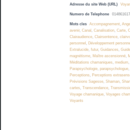
Adresse du site Web (URL)
Voyan
Numero de Telephone
01486161
Mots cles
Accompagnement
,
Ang
avenir
,
Canal
,
Canalisation
,
Carte
,
C
Clairaudience
,
Clairsentence
,
clair
personnel
,
Développement personnel
Extralucide
,
futur
,
Guidances
,
Guide
magnétisme
,
Maître ascensionné
,
M
Méditations chamaniques
,
medium
Parapsychologie
,
parapsychologue
Perceptions
,
Perceptions extrasenso
Prévisions Sagesse
,
Shaman
,
Sha
cartes
,
Transcendance
,
Transmissi
Voyage chamanique
,
Voyages cha
Voyants