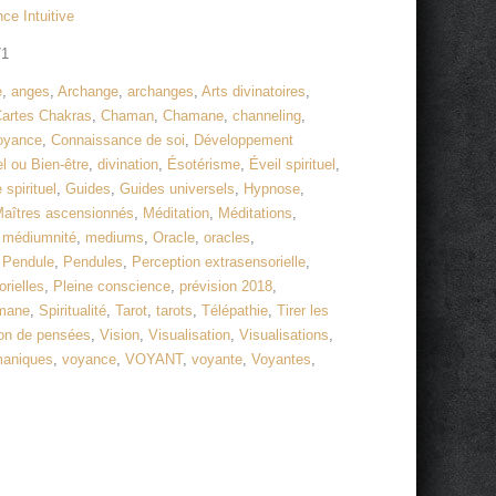
ce Intuitive
71
e
,
anges
,
Archange
,
archanges
,
Arts divinatoires
,
artes Chakras
,
Chaman
,
Chamane
,
channeling
,
voyance
,
Connaissance de soi
,
Développement
 ou Bien-être
,
divination
,
Ésotérisme
,
Éveil spirituel
,
 spirituel
,
Guides
,
Guides universels
,
Hypnose
,
aîtres ascensionnés
,
Méditation
,
Méditations
,
,
médiumnité
,
mediums
,
Oracle
,
oracles
,
,
Pendule
,
Pendules
,
Perception extrasensorielle
,
rielles
,
Pleine conscience
,
prévision 2018
,
mane
,
Spiritualité
,
Tarot
,
tarots
,
Télépathie
,
Tirer les
on de pensées
,
Vision
,
Visualisation
,
Visualisations
,
maniques
,
voyance
,
VOYANT
,
voyante
,
Voyantes
,