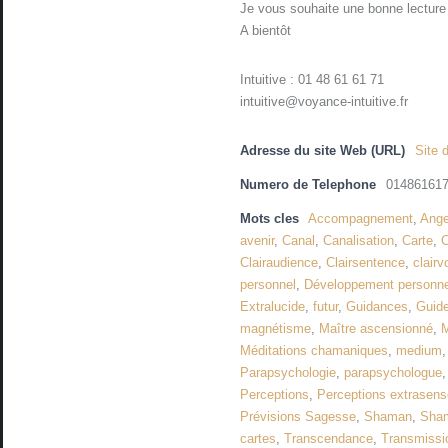
Je vous souhaite une bonne lecture
A bientôt
Intuitive : 01 48 61 61 71
intuitive@voyance-intuitive.fr
Adresse du site Web (URL)
Site d
Numero de Telephone
01486161
Mots cles
Accompagnement
,
Ang
avenir
,
Canal
,
Canalisation
,
Carte
,
C
Clairaudience
,
Clairsentence
,
clair
personnel
,
Développement personnel
Extralucide
,
futur
,
Guidances
,
Guide
magnétisme
,
Maître ascensionné
,
M
Méditations chamaniques
,
medium
Parapsychologie
,
parapsychologue
Perceptions
,
Perceptions extrasenso
Prévisions Sagesse
,
Shaman
,
Sha
cartes
,
Transcendance
,
Transmissi