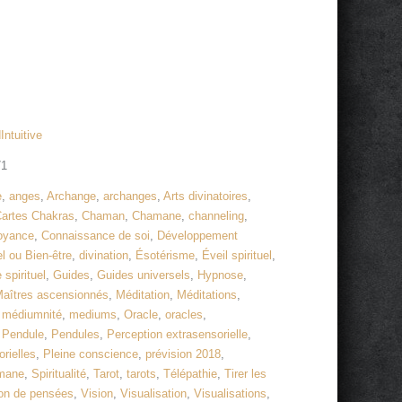
Intuitive
71
e
,
anges
,
Archange
,
archanges
,
Arts divinatoires
,
artes Chakras
,
Chaman
,
Chamane
,
channeling
,
voyance
,
Connaissance de soi
,
Développement
 ou Bien-être
,
divination
,
Ésotérisme
,
Éveil spirituel
,
 spirituel
,
Guides
,
Guides universels
,
Hypnose
,
aîtres ascensionnés
,
Méditation
,
Méditations
,
,
médiumnité
,
mediums
,
Oracle
,
oracles
,
,
Pendule
,
Pendules
,
Perception extrasensorielle
,
rielles
,
Pleine conscience
,
prévision 2018
,
mane
,
Spiritualité
,
Tarot
,
tarots
,
Télépathie
,
Tirer les
on de pensées
,
Vision
,
Visualisation
,
Visualisations
,