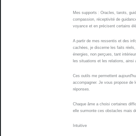
Mes supports : Oracles, tarots, guid
compassion, réceptivité de guidances
voyance et en précisent certains é
A partir de mes ressentis et des info
cachées, je discerne les faits réels,
énergies, non perçues, tant intérieu
les situations et les relations, ains
Ces outils me permettent aujourd'hu
accompagner. Je vous propose de le
réponses.
Chaque âme a choisi certaines diffi
elle surmonte ces obstacles mais de 
Intuitive