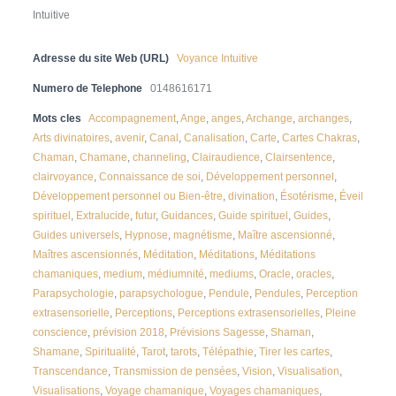
Intuitive
Adresse du site Web (URL)
Voyance Intuitive
Numero de Telephone
0148616171
Mots cles
Accompagnement
,
Ange
,
anges
,
Archange
,
archanges
,
Arts divinatoires
,
avenir
,
Canal
,
Canalisation
,
Carte
,
Cartes Chakras
,
Chaman
,
Chamane
,
channeling
,
Clairaudience
,
Clairsentence
,
clairvoyance
,
Connaissance de soi
,
Développement personnel
,
Développement personnel ou Bien-être
,
divination
,
Ésotérisme
,
Éveil
spirituel
,
Extralucide
,
futur
,
Guidances
,
Guide spirituel
,
Guides
,
Guides universels
,
Hypnose
,
magnétisme
,
Maître ascensionné
,
Maîtres ascensionnés
,
Méditation
,
Méditations
,
Méditations
chamaniques
,
medium
,
médiumnité
,
mediums
,
Oracle
,
oracles
,
Parapsychologie
,
parapsychologue
,
Pendule
,
Pendules
,
Perception
extrasensorielle
,
Perceptions
,
Perceptions extrasensorielles
,
Pleine
conscience
,
prévision 2018
,
Prévisions Sagesse
,
Shaman
,
Shamane
,
Spiritualité
,
Tarot
,
tarots
,
Télépathie
,
Tirer les cartes
,
Transcendance
,
Transmission de pensées
,
Vision
,
Visualisation
,
Visualisations
,
Voyage chamanique
,
Voyages chamaniques
,