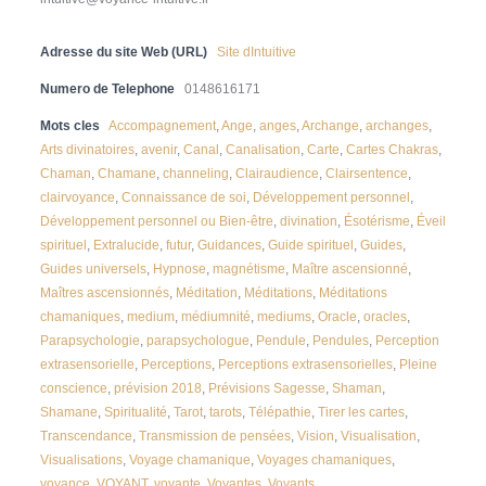
Adresse du site Web (URL)
Site dIntuitive
Numero de Telephone
0148616171
Mots cles
Accompagnement
,
Ange
,
anges
,
Archange
,
archanges
,
Arts divinatoires
,
avenir
,
Canal
,
Canalisation
,
Carte
,
Cartes Chakras
,
Chaman
,
Chamane
,
channeling
,
Clairaudience
,
Clairsentence
,
clairvoyance
,
Connaissance de soi
,
Développement personnel
,
Développement personnel ou Bien-être
,
divination
,
Ésotérisme
,
Éveil
spirituel
,
Extralucide
,
futur
,
Guidances
,
Guide spirituel
,
Guides
,
Guides universels
,
Hypnose
,
magnétisme
,
Maître ascensionné
,
Maîtres ascensionnés
,
Méditation
,
Méditations
,
Méditations
chamaniques
,
medium
,
médiumnité
,
mediums
,
Oracle
,
oracles
,
Parapsychologie
,
parapsychologue
,
Pendule
,
Pendules
,
Perception
extrasensorielle
,
Perceptions
,
Perceptions extrasensorielles
,
Pleine
conscience
,
prévision 2018
,
Prévisions Sagesse
,
Shaman
,
Shamane
,
Spiritualité
,
Tarot
,
tarots
,
Télépathie
,
Tirer les cartes
,
Transcendance
,
Transmission de pensées
,
Vision
,
Visualisation
,
Visualisations
,
Voyage chamanique
,
Voyages chamaniques
,
voyance
,
VOYANT
,
voyante
,
Voyantes
,
Voyants