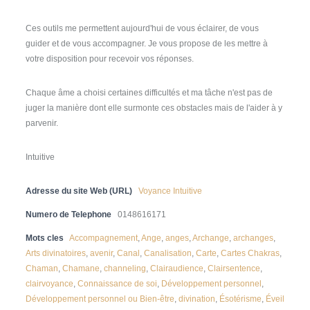
Ces outils me permettent aujourd'hui de vous éclairer, de vous
guider et de vous accompagner. Je vous propose de les mettre à
votre disposition pour recevoir vos réponses.
Chaque âme a choisi certaines difficultés et ma tâche n'est pas de
juger la manière dont elle surmonte ces obstacles mais de l'aider à y
parvenir.
Intuitive
Adresse du site Web (URL)
Voyance Intuitive
Numero de Telephone
0148616171
Mots cles
Accompagnement
,
Ange
,
anges
,
Archange
,
archanges
,
Arts divinatoires
,
avenir
,
Canal
,
Canalisation
,
Carte
,
Cartes Chakras
,
Chaman
,
Chamane
,
channeling
,
Clairaudience
,
Clairsentence
,
clairvoyance
,
Connaissance de soi
,
Développement personnel
,
Développement personnel ou Bien-être
,
divination
,
Ésotérisme
,
Éveil