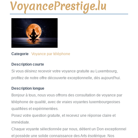
VoyancePrestige.lu
Categorie
Voyance par téléphone
Description courte
Si vous désirez recevoir votre voyance gratuite au Luxembourg,
profitez de notre offre découverte exceptionnelle, dès aujourd'hui.
Description longue
Bonjour à tous, nous vous offrons des consultation de voyance par
téléphone de qualité, avec de vraies voyantes luxembourgeoises
qualifiées et expérimentées.
Posez votre question gratuite, et recevez une réponse claire et
immédiate.
Chaque voyante sélectionnée par nous, détient un Don exceptionnel
et possède une solide connaissance des Arts ésotérique. Nos