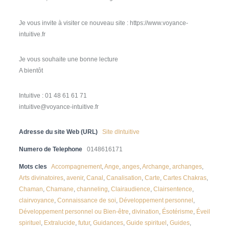
Je vous invite à visiter ce nouveau site : https://www.voyance-
intuitive.fr
Je vous souhaite une bonne lecture
A bientôt
Intuitive : 01 48 61 61 71
intuitive@voyance-intuitive.fr
Adresse du site Web (URL)
Site dIntuitive
Numero de Telephone
0148616171
Mots cles
Accompagnement
,
Ange
,
anges
,
Archange
,
archanges
,
Arts divinatoires
,
avenir
,
Canal
,
Canalisation
,
Carte
,
Cartes Chakras
,
Chaman
,
Chamane
,
channeling
,
Clairaudience
,
Clairsentence
,
clairvoyance
,
Connaissance de soi
,
Développement personnel
,
Développement personnel ou Bien-être
,
divination
,
Ésotérisme
,
Éveil
spirituel
,
Extralucide
,
futur
,
Guidances
,
Guide spirituel
,
Guides
,