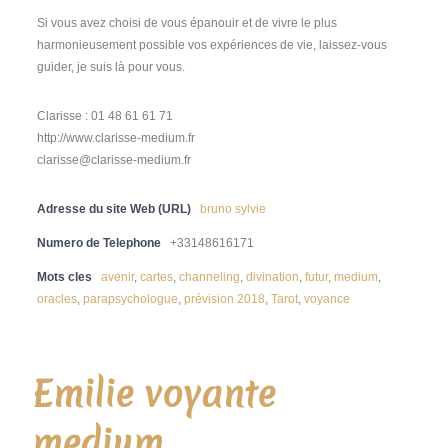
Si vous avez choisi de vous épanouir et de vivre le plus
harmonieusement possible vos expériences de vie, laissez-vous
guider, je suis là pour vous.
Clarisse : 01 48 61 61 71
http://www.clarisse-medium.fr
clarisse@clarisse-medium.fr
Adresse du site Web (URL)
bruno sylvie
Numero de Telephone
+33148616171
Mots cles
avenir
,
cartes
,
channeling
,
divination
,
futur
,
medium
,
oracles
,
parapsychologue
,
prévision 2018
,
Tarot
,
voyance
Emilie voyante
medium