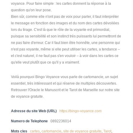
voyance. Pour faire simple : les cartes donnent la réponse à la
question qu'on leur pose.
Bien sûr, comme elle n'ont pas de voix pour parler, il faut interpréter
le message en fonction des images et du nom des cartes dévoilées
lors du tirage. C'est là que le rôle de la voyante est primordial,
puisque sa sensibilité et son instinct très puissants lui permettront de
ne pas faire d'erreur. Car il faut bien être honnête, une personne qui
n'est pas voyante, même si elle peut utiliser les cartes, a tendance –
et c'est naturel, il ne faut pas s'en vouloir – à voir dans les cartes ce
qu'elle veut plutôt que ce qu'il y a vraiment.
Voilà pourquoi Bingo Voyance vous parle de cartomancie, un sujet
essentiel, très intéressant et qui réserve de multiples découvertes.
Retrouver l'Oracle le Manuscrit et le Tarot de Marseille sur notre site
de voyance gratuite.
Adresse du site Web (URL)
https://bingo-voyance.com
Numero de Telephone
0892236014
Mots cles
cartes
,
cartomancie
,
site de voyance gratuite
,
Tarot
,