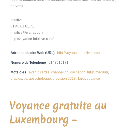
parvenir.
Intuitive
01.48.61.61.71
intuitive@wanadoo.fr
http://voyance-intuitive.com/
Adresse du site Web (URL)
http://voyance-intuitive.com/
Numero de Telephone
0148616171
Mots cles
avenir
,
cartes
,
channeling
,
divination
,
futur
,
medium
,
oracles
,
parapsychologue
,
prévision 2018
,
Tarot
,
voyance
Voyance gratuite au
Luxembourg –