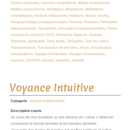
Guides universels
,
Hypnose
,
magnétisme
,
Maître ascensionné
,
Maîtres ascensionnés
,
Méditation
,
Méditations
,
Méditations
chamaniques
,
medium
,
médiumnité
,
mediums
,
Oracle
,
oracles
,
Parapsychologie
,
parapsychologue
,
Pendule
,
Pendules
,
Perception
extrasensorielle
,
Perceptions
,
Perceptions extrasensorielles
,
Pleine
conscience
,
prévision 2018
,
Prévisions Sagesse
,
Shaman
,
Shamane
,
Spiritualité
,
Tarot
,
tarots
,
Télépathie
,
Tirer les cartes
,
Transcendance
,
Transmission de pensées
,
Vision
,
Visualisation
,
Visualisations
,
Voyage chamanique
,
Voyages chamaniques
,
voyance
,
VOYANT
,
voyante
,
Voyantes
,
Voyants
Voyance Intuitive
Categorie
Voyants Indépendants
Description courte
Au cours de mon évolution, je suis devenu un « canal » reliant en
conscience le monde terrestre et les mondes spirituels.
J'accueille des guides de lumière, les maîtres spirituels et autres