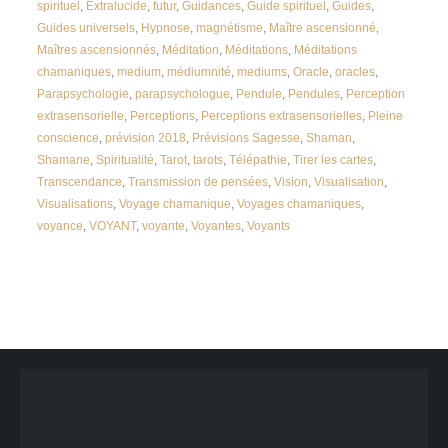
spirituel
,
Extralucide
,
futur
,
Guidances
,
Guide spirituel
,
Guides
,
Guides universels
,
Hypnose
,
magnétisme
,
Maître ascensionné
,
Maîtres ascensionnés
,
Méditation
,
Méditations
,
Méditations
chamaniques
,
medium
,
médiumnité
,
mediums
,
Oracle
,
oracles
,
Parapsychologie
,
parapsychologue
,
Pendule
,
Pendules
,
Perception
extrasensorielle
,
Perceptions
,
Perceptions extrasensorielles
,
Pleine
conscience
,
prévision 2018
,
Prévisions Sagesse
,
Shaman
,
Shamane
,
Spiritualité
,
Tarot
,
tarots
,
Télépathie
,
Tirer les cartes
,
Transcendance
,
Transmission de pensées
,
Vision
,
Visualisation
,
Visualisations
,
Voyage chamanique
,
Voyages chamaniques
,
voyance
,
VOYANT
,
voyante
,
Voyantes
,
Voyants