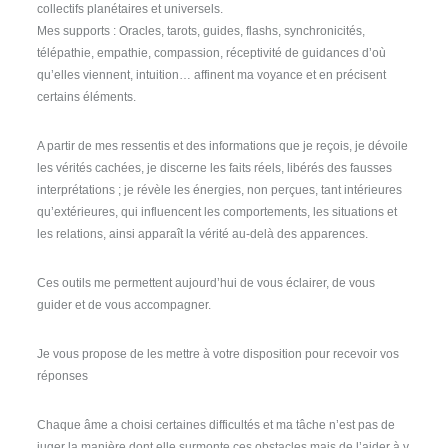
collectifs planétaires et universels.
Mes supports : Oracles, tarots, guides, flashs, synchronicités,
télépathie, empathie, compassion, réceptivité de guidances d’où
qu’elles viennent, intuition… affinent ma voyance et en précisent
certains éléments.
A partir de mes ressentis et des informations que je reçois, je dévoile
les vérités cachées, je discerne les faits réels, libérés des fausses
interprétations ; je révèle les énergies, non perçues, tant intérieures
qu’extérieures, qui influencent les comportements, les situations et
les relations, ainsi apparaît la vérité au-delà des apparences.
Ces outils me permettent aujourd’hui de vous éclairer, de vous
guider et de vous accompagner.
Je vous propose de les mettre à votre disposition pour recevoir vos
réponses
Chaque âme a choisi certaines difficultés et ma tâche n’est pas de
juger la manière dont elle surmonte ces obstacles mais de l’aider à y