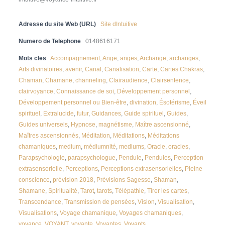
Adresse du site Web (URL)
Site dIntuitive
Numero de Telephone
0148616171
Mots cles
Accompagnement
,
Ange
,
anges
,
Archange
,
archanges
,
Arts divinatoires
,
avenir
,
Canal
,
Canalisation
,
Carte
,
Cartes Chakras
,
Chaman
,
Chamane
,
channeling
,
Clairaudience
,
Clairsentence
,
clairvoyance
,
Connaissance de soi
,
Développement personnel
,
Développement personnel ou Bien-être
,
divination
,
Ésotérisme
,
Éveil
spirituel
,
Extralucide
,
futur
,
Guidances
,
Guide spirituel
,
Guides
,
Guides universels
,
Hypnose
,
magnétisme
,
Maître ascensionné
,
Maîtres ascensionnés
,
Méditation
,
Méditations
,
Méditations
chamaniques
,
medium
,
médiumnité
,
mediums
,
Oracle
,
oracles
,
Parapsychologie
,
parapsychologue
,
Pendule
,
Pendules
,
Perception
extrasensorielle
,
Perceptions
,
Perceptions extrasensorielles
,
Pleine
conscience
,
prévision 2018
,
Prévisions Sagesse
,
Shaman
,
Shamane
,
Spiritualité
,
Tarot
,
tarots
,
Télépathie
,
Tirer les cartes
,
Transcendance
,
Transmission de pensées
,
Vision
,
Visualisation
,
Visualisations
,
Voyage chamanique
,
Voyages chamaniques
,
voyance
,
VOYANT
,
voyante
,
Voyantes
,
Voyants