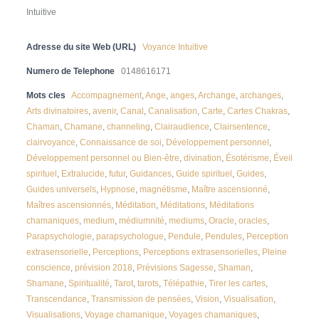
Intuitive
Adresse du site Web (URL)
Voyance Intuitive
Numero de Telephone
0148616171
Mots cles
Accompagnement
,
Ange
,
anges
,
Archange
,
archanges
,
Arts divinatoires
,
avenir
,
Canal
,
Canalisation
,
Carte
,
Cartes Chakras
,
Chaman
,
Chamane
,
channeling
,
Clairaudience
,
Clairsentence
,
clairvoyance
,
Connaissance de soi
,
Développement personnel
,
Développement personnel ou Bien-être
,
divination
,
Ésotérisme
,
Éveil
spirituel
,
Extralucide
,
futur
,
Guidances
,
Guide spirituel
,
Guides
,
Guides universels
,
Hypnose
,
magnétisme
,
Maître ascensionné
,
Maîtres ascensionnés
,
Méditation
,
Méditations
,
Méditations
chamaniques
,
medium
,
médiumnité
,
mediums
,
Oracle
,
oracles
,
Parapsychologie
,
parapsychologue
,
Pendule
,
Pendules
,
Perception
extrasensorielle
,
Perceptions
,
Perceptions extrasensorielles
,
Pleine
conscience
,
prévision 2018
,
Prévisions Sagesse
,
Shaman
,
Shamane
,
Spiritualité
,
Tarot
,
tarots
,
Télépathie
,
Tirer les cartes
,
Transcendance
,
Transmission de pensées
,
Vision
,
Visualisation
,
Visualisations
,
Voyage chamanique
,
Voyages chamaniques
,